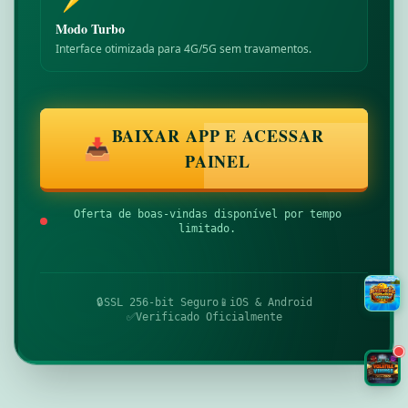
Modo Turbo
Interface otimizada para 4G/5G sem travamentos.
BAIXAR APP E ACESSAR
📥
PAINEL
Oferta de boas-vindas disponível por tempo
limitado.
🔒
SSL 256-bit Seguro
📱
iOS & Android
✅
Verificado Oficialmente