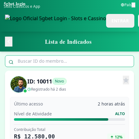
5gbet login
País
Slots Clássicos e App
ENTRAR
Lista de Indicados
ID: 10011
Novo
Registrado há 2 dias
Último acesso
2 horas atrás
Nível de Atividade
ALTO
Contribuição Total
R$ 12.580,00
12%