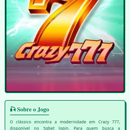
🎣 Sobre o Jogo
O clássico encontra a modernidade em Crazy 777,
disponível no 5gbet login. Para quem busca a