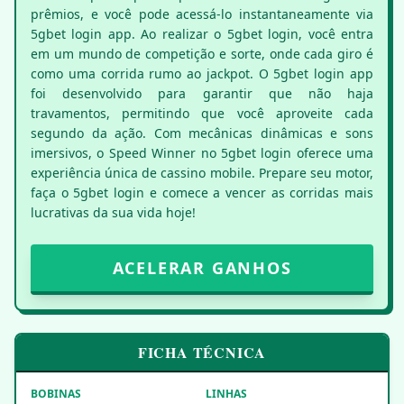
prêmios, e você pode acessá-lo instantaneamente via
5gbet login app. Ao realizar o 5gbet login, você entra
em um mundo de competição e sorte, onde cada giro é
como uma corrida rumo ao jackpot. O 5gbet login app
foi desenvolvido para garantir que não haja
travamentos, permitindo que você aproveite cada
segundo da ação. Com mecânicas dinâmicas e sons
imersivos, o Speed Winner no 5gbet login oferece uma
experiência única de cassino mobile. Prepare seu motor,
faça o 5gbet login e comece a vencer as corridas mais
lucrativas da sua vida hoje!
ACELERAR GANHOS
FICHA TÉCNICA
BOBINAS
LINHAS